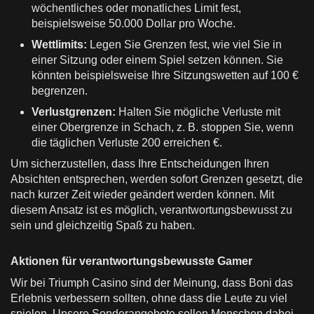
wöchentliches oder monatliches Limit fest,
beispielsweise 50.000 Dollar pro Woche.
Wettlimits:
Legen Sie Grenzen fest, wie viel Sie in
einer Sitzung oder einem Spiel setzen können. Sie
könnten beispielsweise Ihre Sitzungswetten auf 100 €
begrenzen.
Verlustgrenzen:
Halten Sie mögliche Verluste mit
einer Obergrenze in Schach, z. B. stoppen Sie, wenn
die täglichen Verluste 200 erreichen €.
Um sicherzustellen, dass Ihre Entscheidungen Ihren
Absichten entsprechen, werden sofort Grenzen gesetzt, die
nach kurzer Zeit wieder geändert werden können. Mit
diesem Ansatz ist es möglich, verantwortungsbewusst zu
sein und gleichzeitig Spaß zu haben.
Aktionen für verantwortungsbewusste Gamer
Wir bei Triumph Casino sind der Meinung, dass Boni das
Erlebnis verbessern sollten, ohne dass die Leute zu viel
spielen. Unsere Sonderangebote sollen Menschen dabei