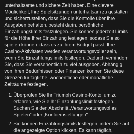
unterhaltsame und sichere Zeit haben. Eine clevere
Möglichkeit, Ihre Spielsitzungen unterhaltsam zu gestalten
und sicherzustellen, dass Sie die Kontrolle über Ihre
Ausgaben behalten, besteht darin, persönliche
Einzahlungslimits festzulegen. Sie können jederzeit Limits
für die Höhe Ihrer Einzahlung festlegen, sodass Sie so
spielen können, dass es zu Ihrem Budget passt. Ihre
Casino-Aktivitäten werden verantwortungsvoller sein,
wenn Sie Einzahlungslimits festlegen. Dadurch verhindern
Sie, dass Sie versehentlich zu viel ausgeben. Abhängig
von Ihren Bedürfnissen oder Finanzen können Sie diese
Grenzen für tägliche, wöchentliche oder monatliche
Zeiträume festlegen.
Überprüfen Sie Ihr Triumph Casino-Konto, um zu
erfahren, wie Sie Ihr Einzahlungslimit festlegen.
Suchen Sie den Abschnitt „Verantwortungsvolles
Spielen“ oder „Kontoeinstellungen“
Sie können Einzahlungslimits festlegen, indem Sie auf
die angezeigte Option klicken. Es kann täglich,