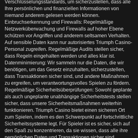
Verschlüsselungsstandards, um sicherzustellen, dass alle
Ihre persönlichen und finanziellen Informationen von
niemand anderem gelesen werden können.
Einbruchserkennung und Firewalls: Regelmäßige
Netzwerküberwachung und Firewalls auf hoher Ebene
schützen vor Angriffen und anderem seltsamen Verhalten.
Auf sensible Daten kann nur autorisiertes Triumph Casino-
Personal zugreifen. Regelmäßige Audits stellen sicher,
dass Regeln eingehalten werden und alles klar ist.
Datenminimierung: Wir sammeln nur die Daten, die wir
benötigen, um das Gesetz einzuhalten, sicherzustellen,
dass Transaktionen sicher sind, und andere Maßnahmen
zu ergreifen, um verantwortungsvolles Spielen zu fördern.
Regelmäßige Sicherheitsüberprüfungen: Sowohl geplante
als auch ungeplante unabhängige Sicherheitstests stellen
sicher, dass unsere Sicherheitsmaßnahmen weiterhin
funktionieren. Triumph Casino bietet einen sicheren Ort
zum Spielen, indem es den Schwerpunkt auf fortschrittliche
Sicherheitssysteme legt. Für Spieler ist es sicher, sich auf
den Spaß zu konzentrieren, da sie wissen, dass alle ihre
persönlichen Daten und Transaktionen sicher sind.