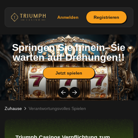
Anmelden
Registrieren
Springen Sie hinein–Sie
warten auf Drehungen!!
Jetzt spielen
Zuhause
Verantwortungsvolles Spielen
Triumph Casinos Verpflichtung zum