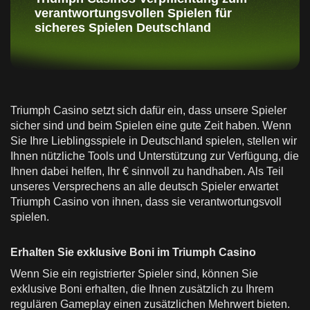
verantwortungsvollen Spielen für
sicheres Spielen Deutschland
Triumph Casino setzt sich dafür ein, dass unsere Spieler
sicher sind und beim Spielen eine gute Zeit haben. Wenn
Sie Ihre Lieblingsspiele in Deutschland spielen, stellen wir
Ihnen nützliche Tools und Unterstützung zur Verfügung, die
Ihnen dabei helfen, Ihr € sinnvoll zu handhaben. Als Teil
unseres Versprechens an alle deutsch Spieler erwartet
Triumph Casino von ihnen, dass sie verantwortungsvoll
spielen.
Erhalten Sie exklusive Boni im Triumph Casino
Wenn Sie ein registrierter Spieler sind, können Sie
exklusive Boni erhalten, die Ihnen zusätzlich zu Ihrem
regulären Gameplay einen zusätzlichen Mehrwert bieten.