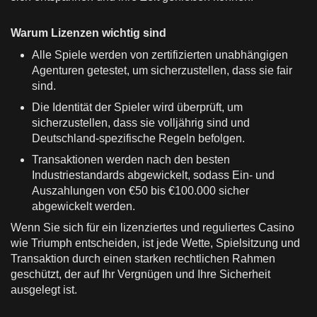
Warum Lizenzen wichtig sind
Alle Spiele werden von zertifizierten unabhängigen
Agenturen getestet, um sicherzustellen, dass sie fair
sind.
Die Identität der Spieler wird überprüft, um
sicherzustellen, dass sie volljährig sind und
Deutschland-spezifische Regeln befolgen.
Transaktionen werden nach den besten
Industriestandards abgewickelt, sodass Ein- und
Auszahlungen von €50 bis €100.000 sicher
abgewickelt werden.
Wenn Sie sich für ein lizenziertes und reguliertes Casino
wie Triumph entscheiden, ist jede Wette, Spielsitzung und
Transaktion durch einen starken rechtlichen Rahmen
geschützt, der auf Ihr Vergnügen und Ihre Sicherheit
ausgelegt ist.