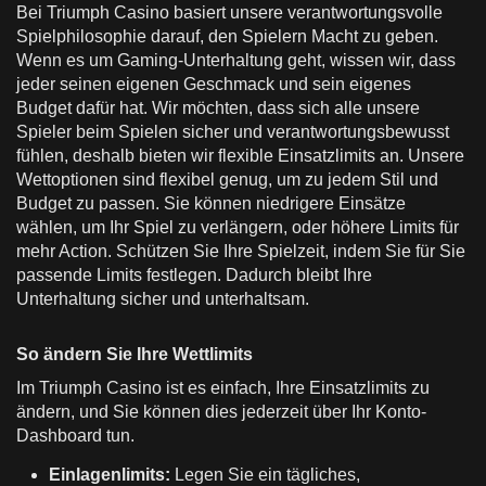
Bei Triumph Casino basiert unsere verantwortungsvolle
Spielphilosophie darauf, den Spielern Macht zu geben.
Wenn es um Gaming-Unterhaltung geht, wissen wir, dass
jeder seinen eigenen Geschmack und sein eigenes
Budget dafür hat. Wir möchten, dass sich alle unsere
Spieler beim Spielen sicher und verantwortungsbewusst
fühlen, deshalb bieten wir flexible Einsatzlimits an. Unsere
Wettoptionen sind flexibel genug, um zu jedem Stil und
Budget zu passen. Sie können niedrigere Einsätze
wählen, um Ihr Spiel zu verlängern, oder höhere Limits für
mehr Action. Schützen Sie Ihre Spielzeit, indem Sie für Sie
passende Limits festlegen. Dadurch bleibt Ihre
Unterhaltung sicher und unterhaltsam.
So ändern Sie Ihre Wettlimits
Im Triumph Casino ist es einfach, Ihre Einsatzlimits zu
ändern, und Sie können dies jederzeit über Ihr Konto-
Dashboard tun.
Einlagenlimits:
Legen Sie ein tägliches,