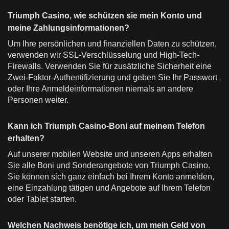
Triumph Casino, wie schützen sie mein Konto und
meine Zahlungsinformationen?
Um Ihre persönlichen und finanziellen Daten zu schützen,
verwenden wir SSL-Verschlüsselung und High-Tech-
Firewalls. Verwenden Sie für zusätzliche Sicherheit eine
Zwei-Faktor-Authentifizierung und geben Sie Ihr Passwort
oder Ihre Anmeldeinformationen niemals an andere
Personen weiter.
Kann ich Triumph Casino-Boni auf meinem Telefon
erhalten?
Auf unserer mobilen Website und unseren Apps erhalten
Sie alle Boni und Sonderangebote von Triumph Casino.
Sie können sich ganz einfach bei Ihrem Konto anmelden,
eine Einzahlung tätigen und Angebote auf Ihrem Telefon
oder Tablet starten.
Welchen Nachweis benötige ich, um mein Geld von