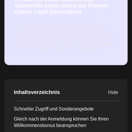
spannende Spiele online bei Triumph
Casino Login Deutschland
Es ist einfach, auf Ihr Triumph Casino-Konto
zuzugreifen, und Sie können Premium-Spiele mit
schnellen Auszahlungen und sicherer Verwaltung Ihres
€ genießen. Der Anmeldevorgang ist so konzipiert,
dass Ihre nächste Gewinnsitzung reibungslos verläuft.
Es ist nur für deutsch Spieler in Deutschland.
Inhaltsverzeichnis
Hide
Schneller Zugriff und Sonderangebote
Gleich nach der Anmeldung können Sie Ihren
Willkommensbonus beanspruchen