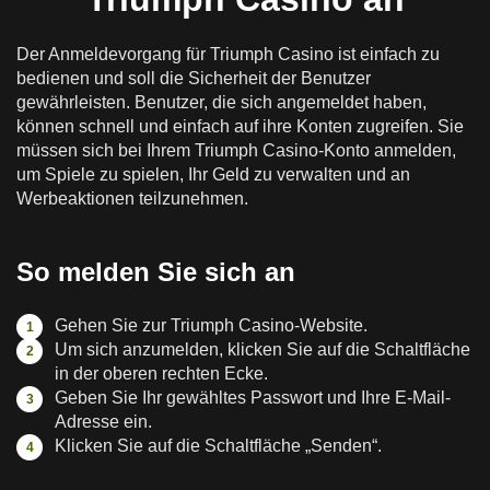
Triumph Casino an
Der Anmeldevorgang für Triumph Casino ist einfach zu
bedienen und soll die Sicherheit der Benutzer
gewährleisten. Benutzer, die sich angemeldet haben,
können schnell und einfach auf ihre Konten zugreifen. Sie
müssen sich bei Ihrem Triumph Casino-Konto anmelden,
um Spiele zu spielen, Ihr Geld zu verwalten und an
Werbeaktionen teilzunehmen.
So melden Sie sich an
Gehen Sie zur Triumph Casino-Website.
Um sich anzumelden, klicken Sie auf die Schaltfläche
in der oberen rechten Ecke.
Geben Sie Ihr gewähltes Passwort und Ihre E-Mail-
Adresse ein.
Klicken Sie auf die Schaltfläche „Senden“.