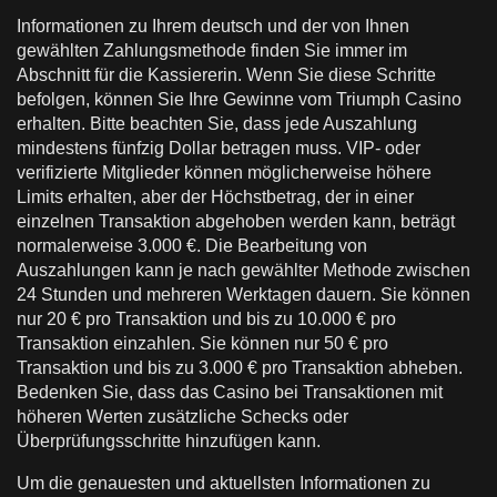
Informationen zu Ihrem deutsch und der von Ihnen
gewählten Zahlungsmethode finden Sie immer im
Abschnitt für die Kassiererin. Wenn Sie diese Schritte
befolgen, können Sie Ihre Gewinne vom Triumph Casino
erhalten. Bitte beachten Sie, dass jede Auszahlung
mindestens fünfzig Dollar betragen muss. VIP- oder
verifizierte Mitglieder können möglicherweise höhere
Limits erhalten, aber der Höchstbetrag, der in einer
einzelnen Transaktion abgehoben werden kann, beträgt
normalerweise 3.000 €. Die Bearbeitung von
Auszahlungen kann je nach gewählter Methode zwischen
24 Stunden und mehreren Werktagen dauern. Sie können
nur 20 € pro Transaktion und bis zu 10.000 € pro
Transaktion einzahlen. Sie können nur 50 € pro
Transaktion und bis zu 3.000 € pro Transaktion abheben.
Bedenken Sie, dass das Casino bei Transaktionen mit
höheren Werten zusätzliche Schecks oder
Überprüfungsschritte hinzufügen kann.
Um die genauesten und aktuellsten Informationen zu