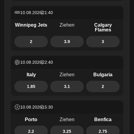
10.08.2026
21:40
Winnipeg Jets
Ziehen
Calgary
Flames
2
3.9
3
10.08.2026
22:40
Italy
Ziehen
Bulgaria
1.85
3.1
2
10.08.2026
15:30
Porto
Ziehen
Benfica
2.2
3.25
2.75