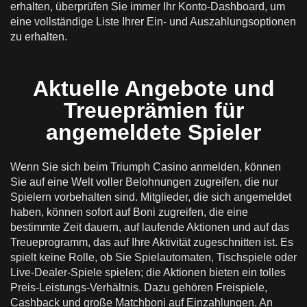
erhalten, überprüfen Sie immer Ihr Konto-Dashboard, um
eine vollständige Liste Ihrer Ein- und Auszahlungsoptionen
zu erhalten.
Aktuelle Angebote und
Treueprämien für
angemeldete Spieler
Wenn Sie sich beim Triumph Casino anmelden, können
Sie auf eine Welt voller Belohnungen zugreifen, die nur
Spielern vorbehalten sind. Mitglieder, die sich angemeldet
haben, können sofort auf Boni zugreifen, die eine
bestimmte Zeit dauern, auf laufende Aktionen und auf das
Treueprogramm, das auf Ihre Aktivität zugeschnitten ist. Es
spielt keine Rolle, ob Sie Spielautomaten, Tischspiele oder
Live-Dealer-Spiele spielen; die Aktionen bieten ein tolles
Preis-Leistungs-Verhältnis. Dazu gehören Freispiele,
Cashback und große Matchboni auf Einzahlungen. An