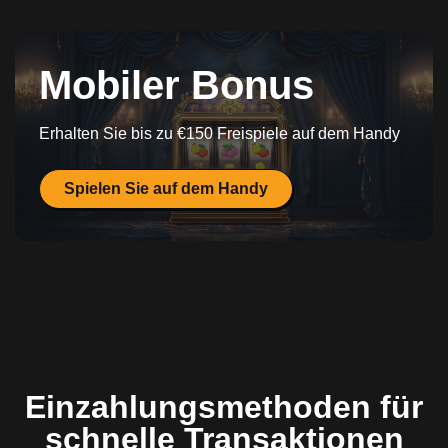
Mobiler Bonus
Erhalten Sie bis zu €150 Freispiele auf dem Handy
Spielen Sie auf dem Handy
Einzahlungsmethoden für
schnelle Transaktionen