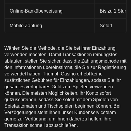
Online-Banküberweisung
Bis zu 1 Stund
Mobile Zahlung
Sofort
Wählen Sie die Methode, die Sie bei Ihrer Einzahlung
verwenden möchten. Damit Transaktionen reibungslos
ablaufen, stellen Sie sicher, dass die Zahlungsmethode mit
den Informationen übereinstimmt, die Sie zur Registrierung
verwendet haben. Triumph Casino erhebt keine
zusätzlichen Gebühren für Einzahlungen, sodass Sie Ihr
gesamtes verfügbares Geld zum Spielen verwenden
können. Die meisten Möglichkeiten, Ihr Konto sofort
gutzuschreiben, sodass Sie sofort mit dem Spielen von
Spielautomaten und Tischspielen beginnen können. Bei
Verzögerungen steht Ihnen unser Kundenserviceteam
gerne zur Verfügung, um Ihnen dabei zu helfen, Ihre
Transaktion schnell abzuschließen.