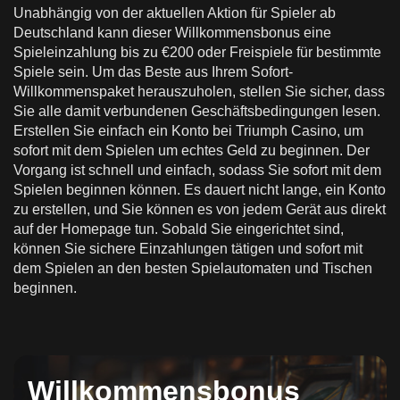
Unabhängig von der aktuellen Aktion für Spieler ab
Deutschland kann dieser Willkommensbonus eine
Spieleinzahlung bis zu €200 oder Freispiele für bestimmte
Spiele sein. Um das Beste aus Ihrem Sofort-
Willkommenspaket herauszuholen, stellen Sie sicher, dass
Sie alle damit verbundenen Geschäftsbedingungen lesen.
Erstellen Sie einfach ein Konto bei Triumph Casino, um
sofort mit dem Spielen um echtes Geld zu beginnen. Der
Vorgang ist schnell und einfach, sodass Sie sofort mit dem
Spielen beginnen können. Es dauert nicht lange, ein Konto
zu erstellen, und Sie können es von jedem Gerät aus direkt
auf der Homepage tun. Sobald Sie eingerichtet sind,
können Sie sichere Einzahlungen tätigen und sofort mit
dem Spielen an den besten Spielautomaten und Tischen
beginnen.
Willkommensbonus