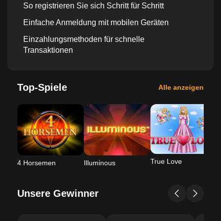
So registrieren Sie sich Schritt für Schritt
Einfache Anmeldung mit mobilen Geräten
Einzahlungsmethoden für schnelle
Transaktionen
Gewinne abheben: Schnelle und sichere
Auszahlungen
Top-Spiele
Alle anzeigen
Limits für Einzahlungen und Auszahlungen
Aktuelle Angebote und Treueprämien für
angemeldete Spieler
Vorteile des Treueprogramms
Melden Sie sich bei Triumph Casino an
True Love
T
4 Horsemen
Illuminous
So melden Sie sich an
Unsere Gewinner