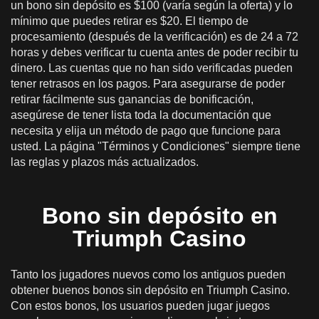
un bono sin depósito es $100 (varía según la oferta) y lo
mínimo que puedes retirar es $20. El tiempo de
procesamiento (después de la verificación) es de 24 a 72
horas y debes verificar tu cuenta antes de poder recibir tu
dinero. Las cuentas que no han sido verificadas pueden
tener retrasos en los pagos. Para asegurarse de poder
retirar fácilmente sus ganancias de bonificación,
asegúrese de tener lista toda la documentación que
necesita y elija un método de pago que funcione para
usted. La página "Términos y Condiciones" siempre tiene
las reglas y plazos más actualizados.
Bono sin depósito en
Triumph Casino
Tanto los jugadores nuevos como los antiguos pueden
obtener buenos bonos sin depósito en Triumph Casino.
Con estos bonos, los usuarios pueden jugar juegos