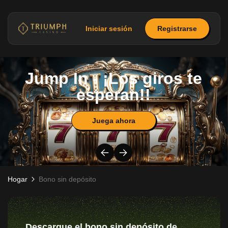
Iniciar sesión
Registrarse
Jump In - ¡Los giros te
esperan!!
Juega ahora
Hogar
Bono sin depósito
Descargue el bono sin depósito de