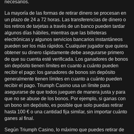
necesarios.
La mayoría de las formas de retirar dinero se procesan en
un plazo de 24 a 72 horas. Las transferencias de dinero o
los retiros de tarjetas a través de un banco pueden tardar
algunos días hábiles, mientras que las billeteras
electrónicas y algunos servicios bancarios instantáneos
pueden ser los más rápidos. Cualquier jugador que quiera
obtener su dinero rápidamente debe asegurarse primero
de que su cuenta esté verificada. Los ganadores de bonos
sin depósito tienen límites en cuanto a cuánto pueden
recibir el pago: los ganadores de bonos sin depósito
generalmente tienen límites en cuanto a cuánto pueden
recibir el pago. Triumph Casino usa un límite para
asegurarse de que todos jueguen de manera justa y para
que no se abuse de los bonos. Por ejemplo, si ganas con
un bono sin depósito, es posible que solo puedas retirar
hasta 100 € o una cantidad fija similar, sin importar cuánto
ganes al final.
Según Triumph Casino, lo máximo que puedes retirar de