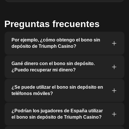
Preguntas frecuentes
Por ejemplo, ¿cómo obtengo el bono sin
depósito de Triumph Casino?
Gané dinero con el bono sin depósito.
¿Puedo recuperar mi dinero?
¿Se puede utilizar el bono sin depósito en
teléfonos móviles?
¿Podrían los jugadores de España utilizar
el bono sin depósito de Triumph Casino?