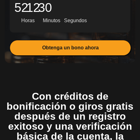
52
12
29
Horas
Minutos
Segundos
Obtenga un bono ahora
Con créditos de
bonificación o giros gratis
después de un registro
exitoso y una verificación
básica de la cuenta, la