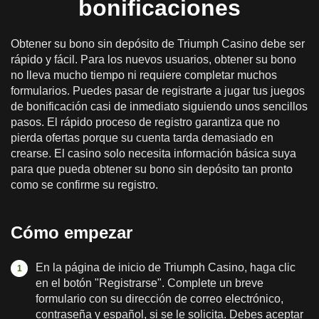
bonificaciones
Obtener su bono sin depósito de Triumph Casino debe ser
rápido y fácil. Para los nuevos usuarios, obtener su bono
no lleva mucho tiempo ni requiere completar muchos
formularios. Puedes pasar de registrarte a jugar tus juegos
de bonificación casi de inmediato siguiendo unos sencillos
pasos. El rápido proceso de registro garantiza que no
pierda ofertas porque su cuenta tarda demasiado en
crearse. El casino solo necesita información básica suya
para que pueda obtener su bono sin depósito tan pronto
como se confirme su registro.
Cómo empezar
En la página de inicio de Triumph Casino, haga clic
en el botón "Registrarse". Complete un breve
formulario con su dirección de correo electrónico,
contraseña y español, si se le solicita. Debes aceptar