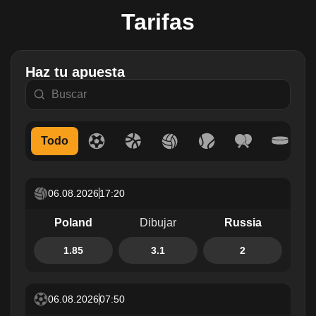
Tarifas
Haz tu apuesta
Todo
06.08.2026
17:20
Poland
Dibujar
Russia
1.85
3.1
2
06.08.2026
07:50