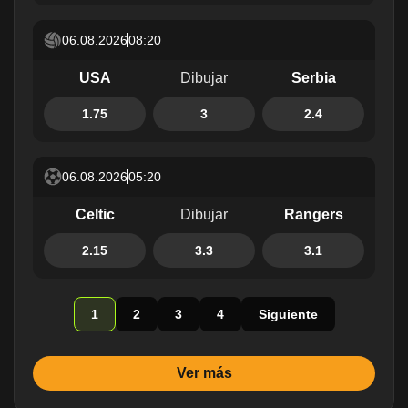
06.08.2026
08:20
USA
Dibujar
Serbia
1.75
3
2.4
06.08.2026
05:20
Celtic
Dibujar
Rangers
2.15
3.3
3.1
1
2
3
4
Siguiente
Ver más